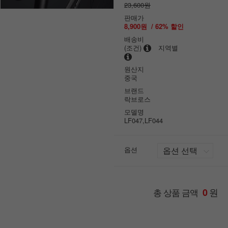
23,600원
판매가
8,900원
/
62
% 할인
배송비
(조건)
지역별
원산지
중국
브랜드
락브로스
모델명
LF047,LF044
옵션
원
총 상품 금액
0