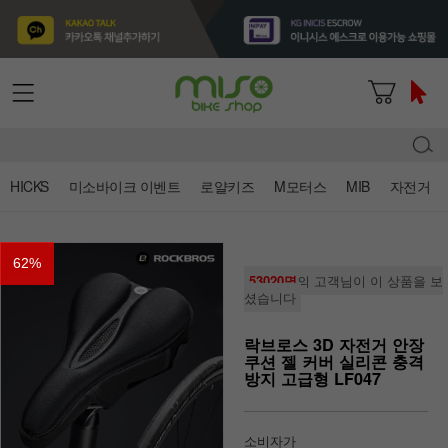
HICKS
미소바이크 이벤트
로얄키즈
M모터스
MIB
자전거
62
%
53020명
의 고객님이 이 상품을 보
셨습니다
락브로스 3D 자전거 안장
쿠션 젤 커버 실리콘 충격
방지 고급형 LF047
소비자가