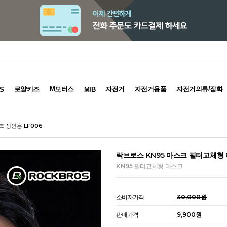
로얄키즈
M모터스
자전거
자전거용품
자전거의류/잡화
S
MIB
 성인용 LF006
락브로스 KN95 마스크 필터교체형 
KN95 필터교체형 마스크
소비자가격
30,000원
판매가격
9,900원