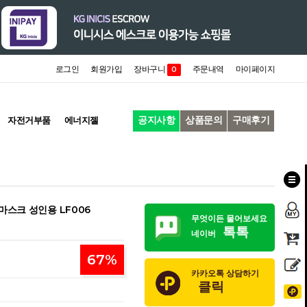
로그인
회원가입
장바구니
주문내역
마이페이지
0
공지사항
상품문의
구매후기
자전거부품
에너지젤
마스크 성인용 LF006
무엇이든 물어보세요
톡톡
네이버
67
%
카카오톡 상담하기
클릭