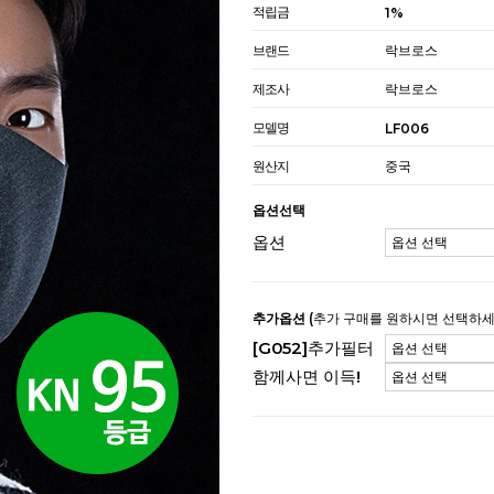
적립금
1%
브랜드
락브로스
제조사
락브로스
모델명
LF006
원산지
중국
옵션선택
옵션
추가옵션
(추가 구매를 원하시면 선택하세
[G052]추가필터
함께사면 이득!