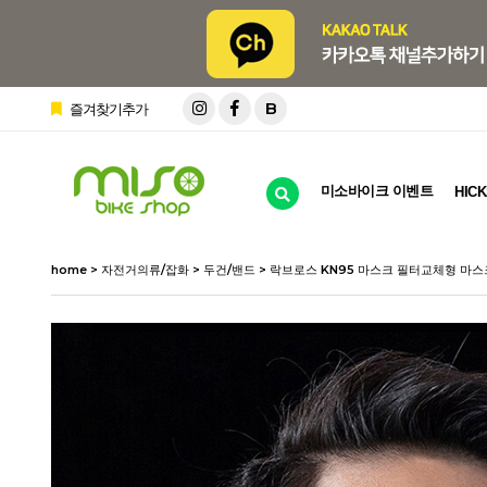
B
즐겨찾기추가
미소바이크 이벤트
HICK
home
>
자전거의류/잡화
>
두건/밴드
> 락브로스 KN95 마스크 필터교체형 마스크