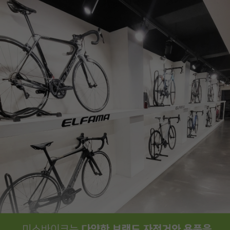
페이코 ID로
PAYCO 바