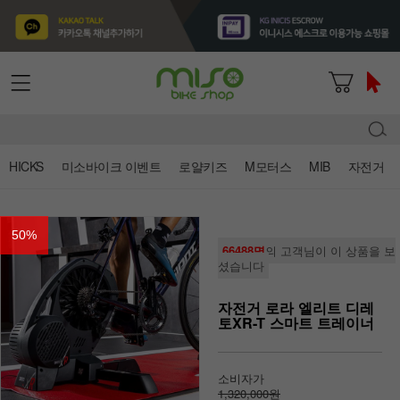
HICKS
미소바이크 이벤트
로얄키즈
M모터스
MIB
자전거
50
%
66488명
의 고객님이 이 상품을 보
셨습니다
자전거 로라 엘리트 디레
토XR-T 스마트 트레이너
소비자가
1,320,000원