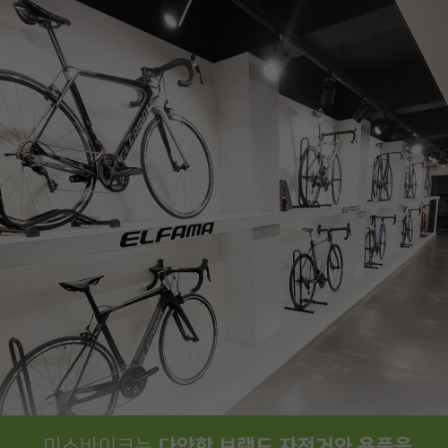
페이코 ID로
PAYCO 바