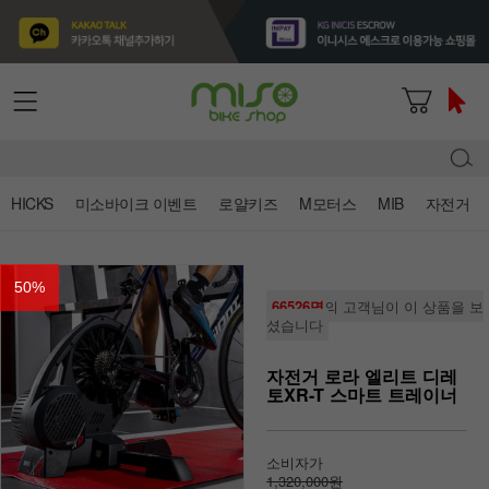
HICKS
미소바이크 이벤트
로얄키즈
M모터스
MIB
자전거
50
%
66526명
의 고객님이 이 상품을 보
셨습니다
자전거 로라 엘리트 디레
토XR-T 스마트 트레이너
소비자가
1,320,000원