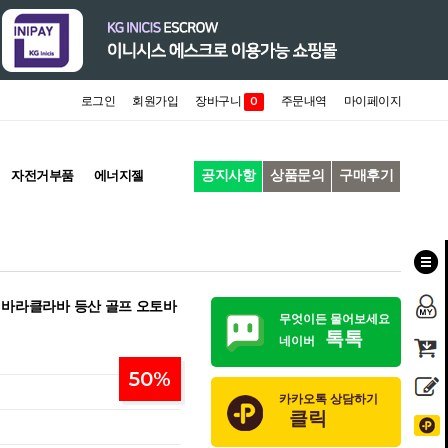
로그인
회원가입
장바구니
주문내역
마이페이지
0
공지사항
상품문의
구매후기
자전거부품
에너지젤
 바라클라바 등산 골프 오토바
무엇이든 물어보세요
톡톡
네이버
50
%
카카오톡 상담하기
클릭