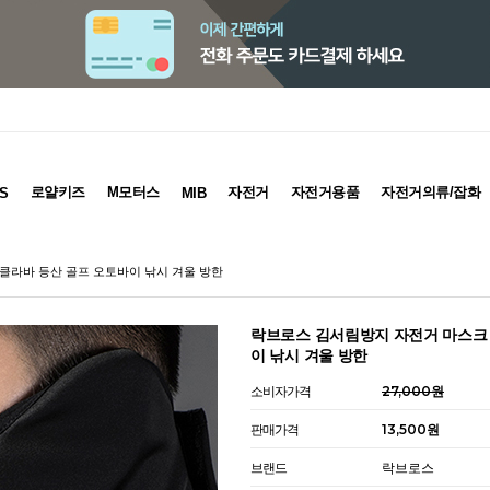
로얄키즈
M모터스
자전거
자전거용품
자전거의류/잡화
S
MIB
클라바 등산 골프 오토바이 낚시 겨울 방한
락브로스 김서림방지 자전거 마스크
이 낚시 겨울 방한
소비자가격
27,000원
판매가격
13,500원
브랜드
락브로스