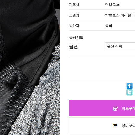
제조사
락브로스
모델명
락브로스 바라클
원산지
중국
옵션선택
옵션