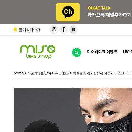
B
즐겨찾기추가
미소바이크 이벤트
HICK
home
>
자전거의류/잡화
>
두건/밴드
> 락브로스 김서림방지 자전거 마스크 바라