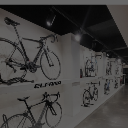
페이코 ID로
PAYCO 바