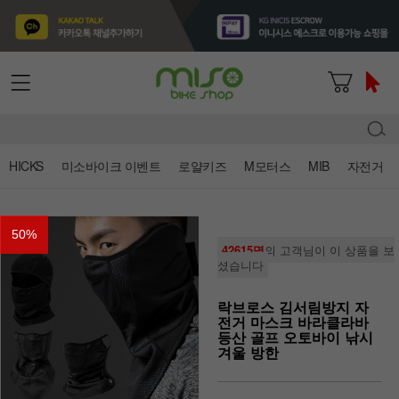
HICKS
미소바이크 이벤트
로얄키즈
M모터스
MIB
자전거
50
%
42615명
의 고객님이 이 상품을 보
셨습니다
락브로스 김서림방지 자
전거 마스크 바라클라바
등산 골프 오토바이 낚시
겨울 방한