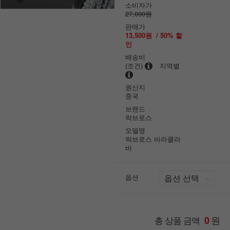
소비자가
27,000원
판매가
13,500원
/
50
% 할
인
배송비
(조건)
지역별
원산지
중국
브랜드
락브로스
모델명
락브로스 바라클라
바
옵션
원
총 상품 금액
0