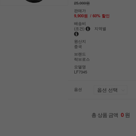
25,000원
판매가
9,900원
/
60
% 할인
배송비
(조건)
지역별
원산지
중국
브랜드
락브로스
모델명
LF7345
옵션
원
총 상품 금액
0