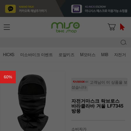
HICKS
미소바이크 이벤트
로얄키즈
M모터스
MIB
자전거
60
%
5100명
의 고객님이 이 상품을 보
셨습니다
자전거마스크 락브로스
바라클라바 겨울 LF7345
방풍
소비자가