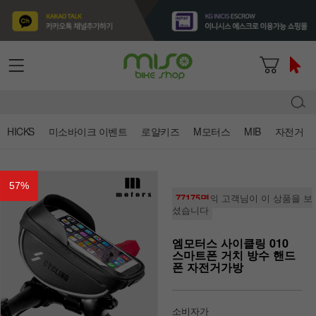
HICKS
미소바이크 이벤트
로얄키즈
M모터스
MIB
자전거
57
%
77175명
의 고객님이 이 상품을 보
셨습니다
엠모터스 사이클링 010
스마트폰 거치 방수 핸드
폰 자전거가방
소비자가