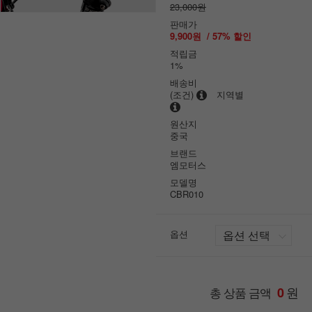
23,000원
판매가
9,900원
/
57
% 할인
적립금
1%
배송비
(조건)
지역별
원산지
중국
브랜드
엠모터스
모델명
CBR010
옵션
원
총 상품 금액
0