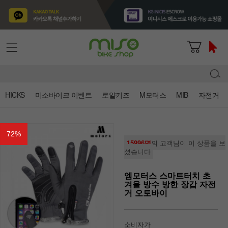
HICKS
미소바이크 이벤트
로얄키즈
M모터스
MIB
자전거
72
%
15996명
의 고객님이 이 상품을 보
셨습니다
엠모터스 스마트터치 초
겨울 방수 방한 장갑 자전
거 오토바이
소비자가