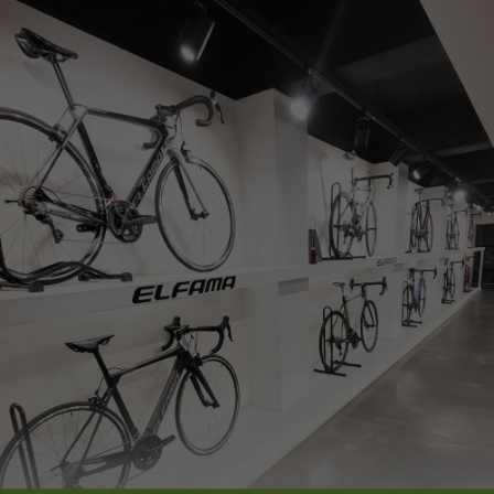
페이코 ID로
PAYCO 바