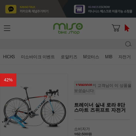
HICKS
미소바이크 이벤트
로얄키즈
M모터스
MIB
자전거
42
%
130600명
의 고객님이 이 상품을
보셨습니다
트레이너 실내 로라 8단
스마트 즈위프트 자전거
소비자가
162,500원