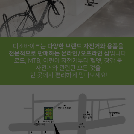
PAYCO 바