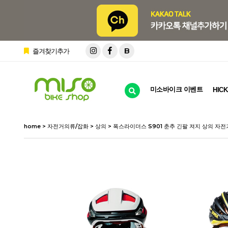
B
즐겨찾기추가
미소바이크 이벤트
HICK
home
>
자전거의류/잡화
>
상의
> 폭스라이더스 S901 춘추 긴팔 져지 상의 자전