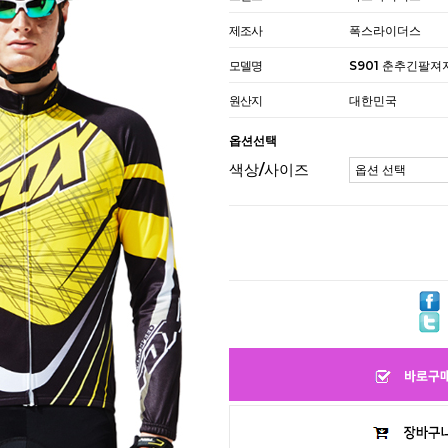
제조사
폭스라이더스
모델명
S901 춘추긴팔져
원산지
대한민국
옵션선택
색상/사이즈