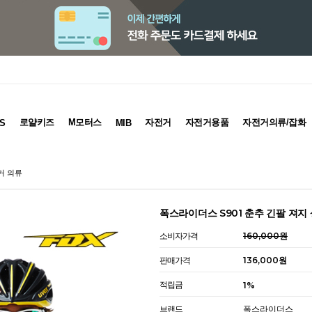
로얄키즈
M모터스
자전거
자전거용품
자전거의류/잡화
S
MIB
거 의류
폭스라이더스 S901 춘추 긴팔 져지
소비자가격
160,000원
판매가격
136,000원
적립금
1%
브랜드
폭스라이더스