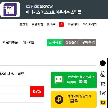
로그인
회원가입
장바구니
주문내역
마이페이지
0
공지사항
상품문의
구매후기
자전거부품
에너지젤
 상의 자전거 의류
무엇이든 물어보세요
톡톡
네이버
15
%
카카오톡 상담하기
클릭