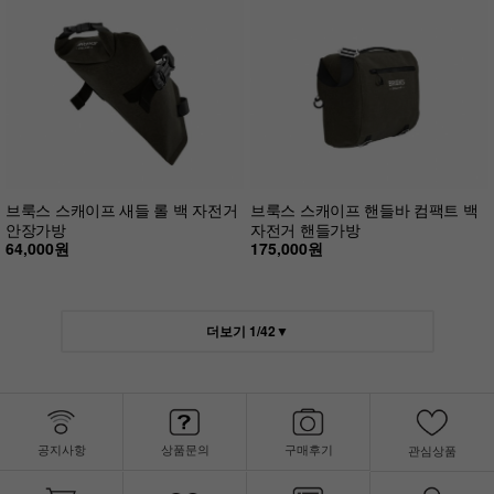
브룩스 스캐이프 새들 롤 백 자전거
브룩스 스캐이프 핸들바 컴팩트 백
안장가방
자전거 핸들가방
64,000원
175,000원
더보기
1
/
42
▼
공지사항
상품문의
구매후기
관심상품