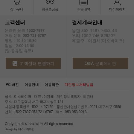
장바구니
최근본상품
주문내역
마이페이지
고객센터
결제계좌안내
농협 352-1487-7653-43
온라인 문의
1522-7897
우리 1002-746-829227
매장 문의
053-721-6787
예금주 : 이원해(미소바이크)
평일 : 10:30-16:30
점심 12:00-13:00
(일.공휴일 휴무)
고객센터 연결하기
Q&A 문의게시판
PC 버전
이용안내
이용약관
개인정보처리방침
상호 : 미소바이크 대표 : 이원해 개인정보책임자 : 이원해
주소 : 대구광역시 서구 국채보상로 121
사업자 등록번호 : 502-14-97459 통신판매업신고번호 : 2021-대구서구-0556
전화 : 1522-7897,053-721-6787 팩스 : 053-953-0213
Copyright © 미소바이크 All rights reserved.
Design by 에스비디자인