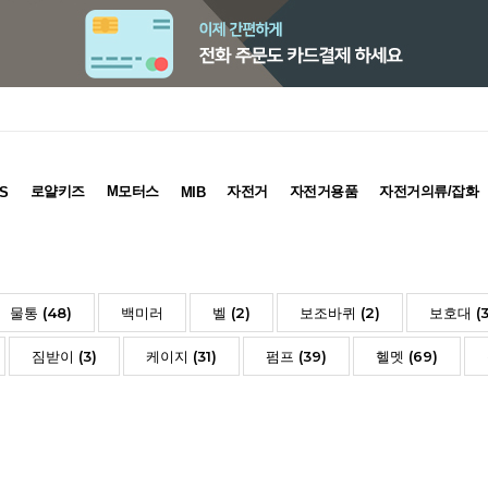
로얄키즈
M모터스
자전거
자전거용품
자전거의류/잡화
S
MIB
물통 (48)
백미러
벨 (2)
보조바퀴 (2)
보호대 (3
짐받이 (3)
케이지 (31)
펌프 (39)
헬멧 (69)