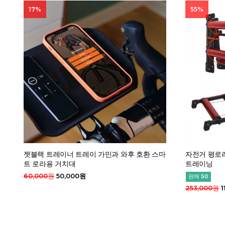
17%
55%
젯블랙 트레이너 트레이 가민과 와후 호환 스마
자전거 평로라
트 로라용 거치대
트레이닝
60,000원
50,000원
판매 50
253,000원
1