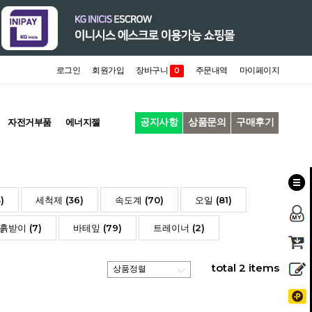
로그인
회원가입
장바구니
주문내역
마이페이지
0
공지사항
상품문의
구매후기
자전거부품
에너지젤
)
세척제 (36)
속도계 (70)
오일 (81)
흙받이 (7)
바테잎 (79)
트레이너 (2)
total
2
items