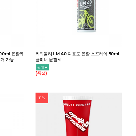
00ml 윤활유
리퀴몰리 LM 40 다용도 윤활 스프레이 50ml
전거 가능
클리너 윤활체
판매 4
(품절)
11%