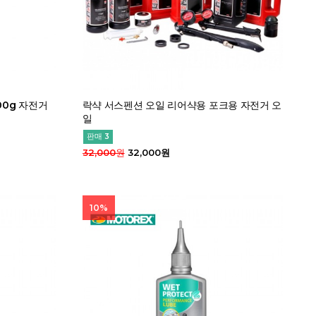
00g 자전거
락샥 서스펜션 오일 리어샥용 포크용 자전거 오
일
판매 3
32,000원
32,000원
10%