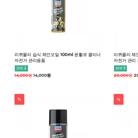
리퀴몰리 습식 체인오일 100ml 윤활유 클리너
리퀴몰리 체인
자전거 관리용품
자전거 관리
판매 2
판매 3
14,000원
14,000원
20,000원
2
%
%