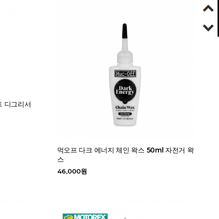
트 디그리서
먹오프 다크 에너지 체인 왁스 50ml 자전거 왁
스
46,000원