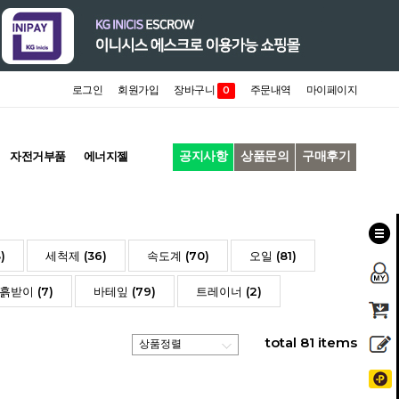
로그인
회원가입
장바구니
주문내역
마이페이지
0
공지사항
상품문의
구매후기
자전거부품
에너지젤
)
세척제 (36)
속도계 (70)
오일 (81)
흙받이 (7)
바테잎 (79)
트레이너 (2)
total
81
items