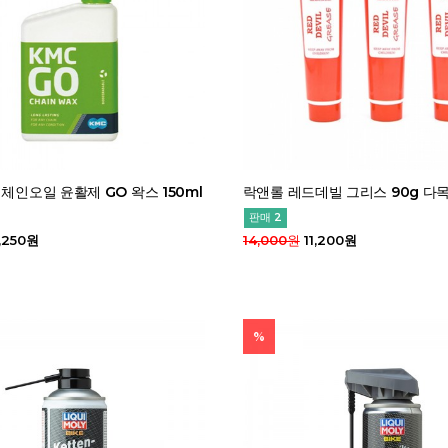
 체인오일 윤활제 GO 왁스 150ml
락앤롤 레드데빌 그리스 90g 다
판매 2
,250원
14,000원
11,200원
%