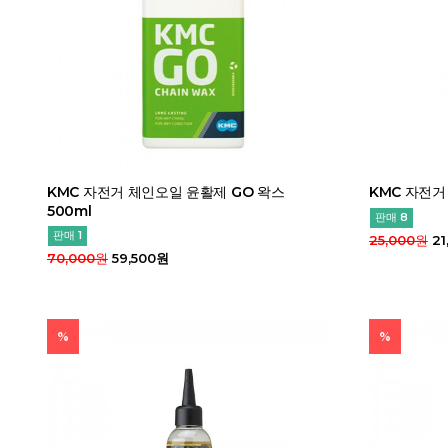
KMC 자전거 체인오일 윤활제 GO 왁스
KMC 자전거
500ml
판매 8
판매 1
25,000원
21
70,000원
59,500원
%
%