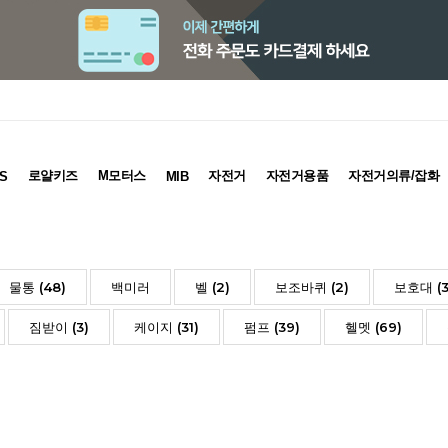
로얄키즈
M모터스
자전거
자전거용품
자전거의류/잡화
S
MIB
물통 (48)
백미러
벨 (2)
보조바퀴 (2)
보호대 (3
짐받이 (3)
케이지 (31)
펌프 (39)
헬멧 (69)