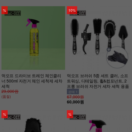
%
10%
먹오프 드라이브 트레인 체인클리
먹오프 브러쉬 5종 세트 클러, 소프
너 500ml 자전거 체인 세척제 세차
트워싱, 디테일링, 휠&컴포넌트, 2
세척
프롱 브러쉬 자전거 세차 세척 용품
29,000원
판매 1
(품절)
67,000원
60,000원
%
%