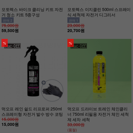
모토렉스 바이크 클리닝 키트 자전
모토렉스 이지클린 500ml 스프레이
거 청소 키트 5종구성
식 세척제 자전거 디그리서
판매 2
판매 1
75,000원
23,000원
59,500원
20,700원
%
%
먹오프 레인 쉴드 리프로퍼 250ml
먹오프 드라이브 트레인 체인클리
스프레이형 자전거 발수 방수 코팅
너 750ml 리필용 자전거 체인 세척
15,000원
제 세차 세척
15,000원
33,000원
(품절)