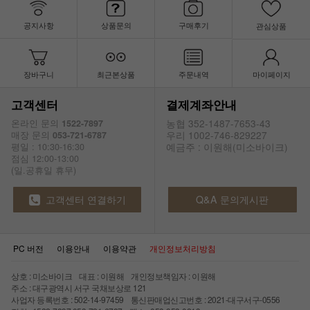
공지사항
상품문의
구매후기
관심상품
장바구니
최근본상품
주문내역
마이페이지
고객센터
결제계좌안내
농협 352-1487-7653-43
온라인 문의
1522-7897
우리 1002-746-829227
매장 문의
053-721-6787
예금주 : 이원해(미소바이크)
평일 : 10:30-16:30
점심 12:00-13:00
(일.공휴일 휴무)
고객센터 연결하기
Q&A 문의게시판
PC 버전
이용안내
이용약관
개인정보처리방침
상호 : 미소바이크 대표 : 이원해 개인정보책임자 : 이원해
주소 : 대구광역시 서구 국채보상로 121
사업자 등록번호 : 502-14-97459 통신판매업신고번호 : 2021-대구서구-0556