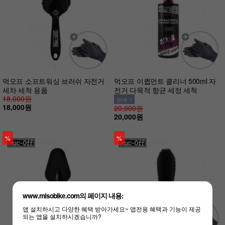
먹오프 소프트워싱 브러쉬 자전거
먹오프 이큅먼트 클리너 500ml 자
세차 세척 용품
전거 다목적 향균 세정 세척
18,000원
판매 1
18,000원
20,000원
20,000원
%
%
www.misobike.com의 페이지 내용:
앱 설치하시고 다양한 혜택 받아가세요~ 앱전용 혜택과 기능이 제공
되는 앱을 설치하시겠습니까?