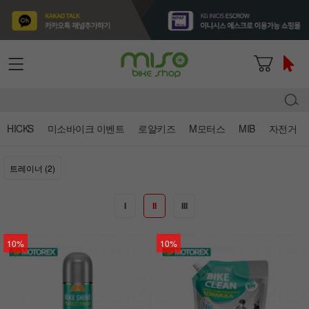
HICKS
미소바이크 이벤트
로얄키즈
M모터스
MIB
자전거
트레이너 (2)
I
II
III
10%
10%