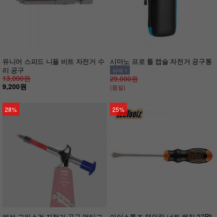
유니어 스피드 니플 비트 자전거 수
시마노 프로 툴 캡슐 자전거 공구통
리 공구
판매 1
13,000원
29,000원
9,200원
(품절)
28%
25%
레보 그리스건 자전거 공구 멀티그
아이스툴즈 체인링 너트 렌치 27P3