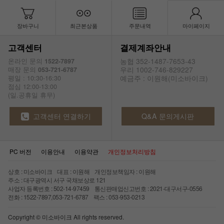
장바구니
최근본상품
주문내역
마이페이지
고객센터
결제계좌안내
농협 352-1487-7653-43
온라인 문의
1522-7897
우리 1002-746-829227
매장 문의
053-721-6787
예금주 : 이원해(미소바이크)
평일 : 10:30-16:30
점심 12:00-13:00
(일.공휴일 휴무)
고객센터 연결하기
Q&A 문의게시판
PC 버전
이용안내
이용약관
개인정보처리방침
상호 : 미소바이크 대표 : 이원해 개인정보책임자 : 이원해
주소 : 대구광역시 서구 국채보상로 121
사업자 등록번호 : 502-14-97459 통신판매업신고번호 : 2021-대구서구-0556
전화 : 1522-7897,053-721-6787 팩스 : 053-953-0213
Copyright © 미소바이크 All rights reserved.