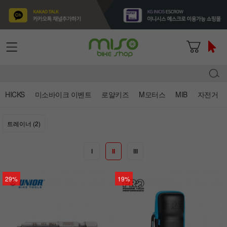
HICKS
미소바이크 이벤트
로얄키즈
M모터스
MIB
자전거
트레이너 (2)
I
II
III
29%
19%