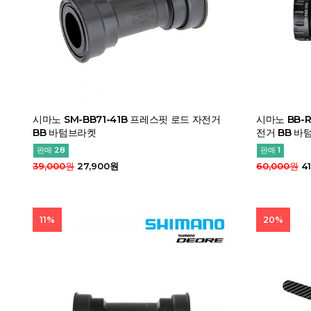
시마노 SM-BB71-41B 프레스핏 로드 자전거
시마노 BB-
BB 바텀브라켓
전거 BB 바
판매 28
판매 1
39,000원
27,900원
60,000원
41
11%
20%