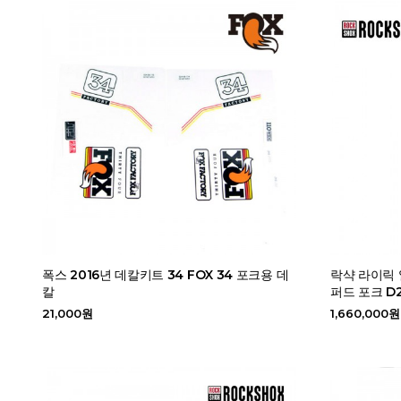
폭스 2016년 데칼키트 34 FOX 34 포크용 데
락샥 라이릭 
칼
퍼드 포크 D
21,000원
1,660,000원