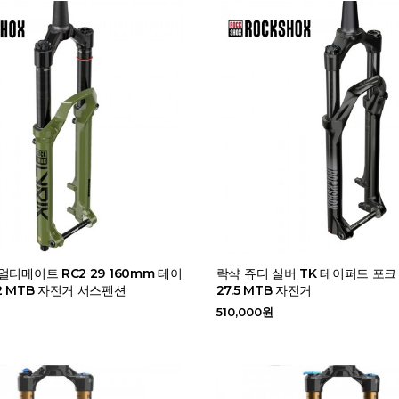
얼티메이트 RC2 29 160mm 테이
락샥 쥬디 실버 TK 테이퍼드 포
2 MTB 자전거 서스펜션
27.5 MTB 자전거
510,000원