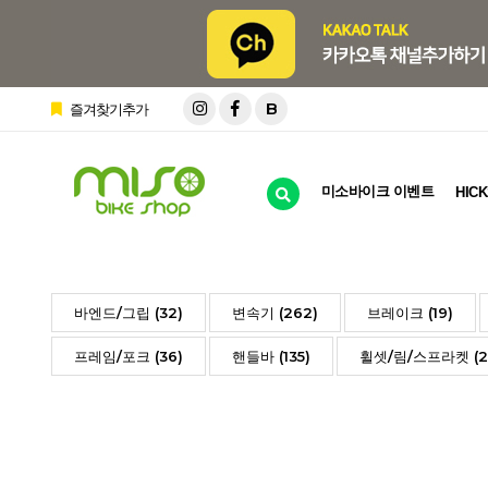
B
즐겨찾기추가
미소바이크 이벤트
HICK
바엔드/그립 (32)
변속기 (262)
브레이크 (19)
프레임/포크 (36)
핸들바 (135)
휠셋/림/스프라켓 (2