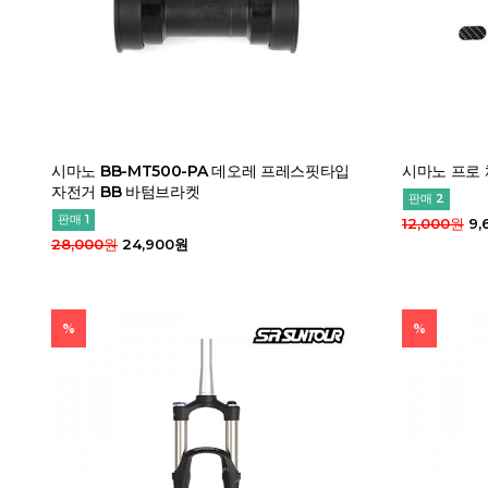
시마노 BB-MT500-PA 데오레 프레스핏타입
시마노 프로
자전거 BB 바텀브라켓
판매 2
판매 1
12,000원
9,
28,000원
24,900원
%
%