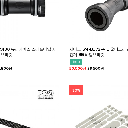
R9100 듀라에이스 스레드타입 자
시마노 SM-BB72-41B 울테그라
텀브라켓
전거 BB 바텀브라켓
판매 3
,800원
50,000원
39,500원
20%