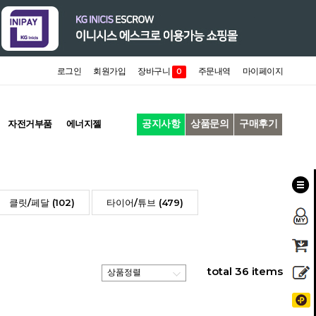
로그인
회원가입
장바구니
주문내역
마이페이지
0
공지사항
상품문의
구매후기
자전거부품
에너지젤
클릿/페달 (102)
타이어/튜브 (479)
total
36
items