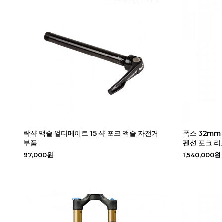
락샥 맥슬 얼티메이트 15 샥 포크 액슬 자전거
폭스 32mm 
부품
펜션 포크 리
97,000원
1,540,000원