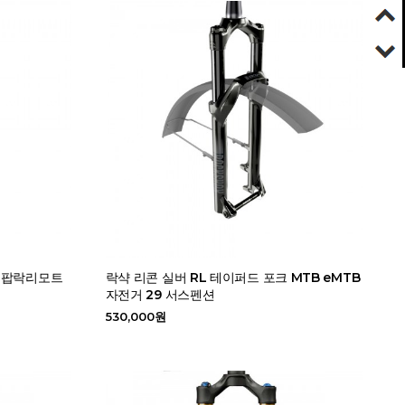
크 팝락리모트
락샥 리콘 실버 RL 테이퍼드 포크 MTB eMTB
자전거 29 서스펜션
530,000원