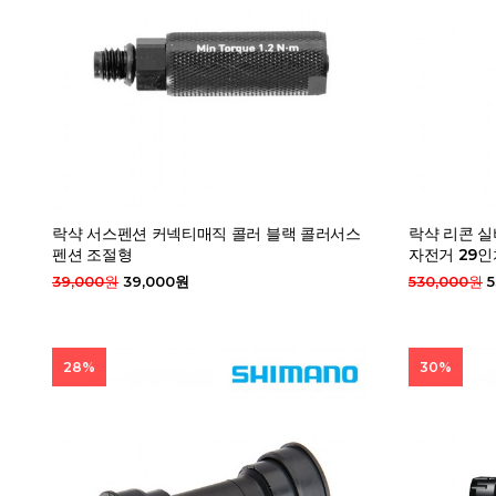
락샥 서스펜션 커넥티매직 콜러 블랙 콜러서스
락샥 리콘 실
펜션 조절형
자전거 29
39,000원
39,000원
530,000원
5
28%
30%